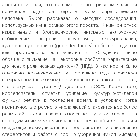
закрытости поля, его «взлом». Целью при этом является
получение подлинной картины мира опрашиваемого
человека. Быков рассказал о методах исследования,
используемых им в рамках этого проекта. К ним он отнес
нарративные и биографические интервью, включенное
наблюдение, встречи фокус-групп, дискурс-анализ,
«укорененную теорию» (grounded theory), собственно диалог
как пространство для участия и наблюдения. Было
обращено внимание на некоторые свойства, характерные
для новых религиозных движений (НРД). В частности, было
отмечено возникновение в последние годы феномена
внехрамовой (невидимой) религиозности, а также тот факт,
что «текучка» внутри НРД достигает 70-80%. Кроме того,
исследователь отметил усиление культурно-стилевой
функции религии в последнее время, в условиях, когда
идентичность огромного числа людей становится все более
размытой. Быков назвал ключевые функции диалога на
проводимых им межрелигиозных встречах: объединяющая и
создающая коммуникативное пространство, нивелирование
стереотипов и работа с прочно укоренившимися мифами,