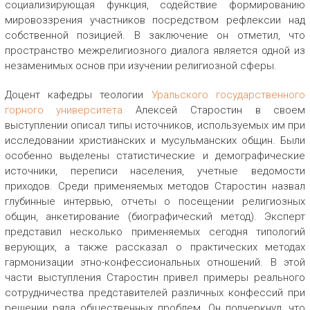
социализирующая функция, содействие формированию
мировоззрения участников посредством рефлексии над
собственной позицией. В заключение он отметил, что
пространство межрелигиозного диалога является одной из
незаменимых основ при изучении религиозной сферы.
Доцент кафедры теологии
Уральского государственного
горного университета
Алексей Старостин в своем
выступлении описал типы источников, используемых им при
исследовании христианских и мусульманских общин. Были
особенно выделены статистические и демографические
источники, переписи населения, учетные ведомости
приходов. Среди применяемых методов Старостин назвал
глубинные интервью, отчеты о посещении религиозных
общин, анкетирование (биографический метод). Эксперт
представил несколько применяемых сегодня типологий
верующих, а также рассказал о практических методах
гармонизации этно-конфессиональных отношений. В этой
части выступления Старостин привел примеры реального
сотрудничества представителей различных конфессий при
решении ряда общественных проблем. Он подчеркнул, что