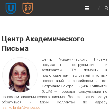
ФИЛОСОФСКИЙ
ФАКУЛЬТЕТ ТГУ (ФСФ
ТГУ)
Философский факультет | Томский
государственный университет
Центр Академического
Письма
Центр Академического Письма
предлагает сотрудникам и
аспирантам ТГУ помощь в
подготовке научных статей и устных
презентаций на английском языке.
Сотрудник центра — Джин Коллантай
(США) — проводит консультации по
вопросам академического письма. Все желающие могут
обратиться к Джин Коллантай по адресу
jeankollantai@yahoo.com
.