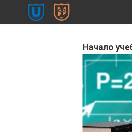
ФИЛОСОФСКИЙ
ФАКУЛЬТЕТ
ТГУ (ФСФ ТГУ)
Философский
Начало уче
факультет |
Томский
государственный
университет