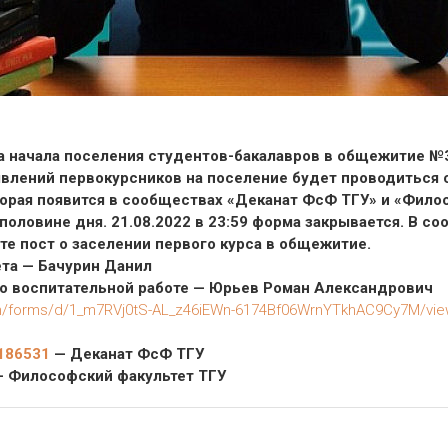
 начала поселения студентов-бакалавров в общежитие №3 
явлений первокурсников на поселение будет проводиться с 
торая появится в сообществах «Деканат ФсФ ТГУ» и «Фило
 половине дня. 21.08.2022 в 23:59 форма закрывается. В с
те пост о заселении первого курса в общежитие.
ета — Бачурин Данил
по воспитательной работе — Юрьев Роман Александрович
om/forms/d/1_m7RVj0tS-AL_z46iEWn-6174Bf06WrnYTkhAC9Cy7M/vi
7186531
— Деканат ФсФ ТГУ
 Философский факультет ТГУ