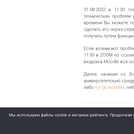
31.08.2022 в 11:30 
технических проблем 
времени Вы можете поп
сделать это через серв
получить путем функци
Если возникают пробл
11:30 в ZOOM по ссылк
входом в Moodle все хо
Далее, начиная со 2
университетскую среду
либо
тут (в moodle)
, ли
Мы используем файлы cookie и метрики рейтинга. Продолжая на
Даниил Попов 2026
Философский факультет ТГУ (ФсФ ТГУ)
.