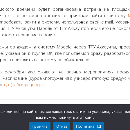
томского времени будет организована встреча на площа
у тех, кто не смог по каким-то причинам зайти в систему
робовать зайти в систему, использовав свой e-mail, указан
ис ТГУ.Аккануты. Пароль от ТГУ.Аккаунтов, если его не прис
и «восстановление пароля».
емы со входом в систему Moodle через ТГУ.Аккаунты, просьб
е, указанной в группе ВК, где попытаемся сразу разобратьс
рошо приходить на встречу не обязательно.
го сентября, вас ожидают на разных мероприятиях, посв
. Расписание (курса «погружения в университетскую среду») 
бо
тут (таблица google)
.
ходиться на сайте, вы соглашаетесь с этим на условиях, указанных 
вам нужно покинуть этот сайт.
Принять
Отказ
Политика ПД
Контакты