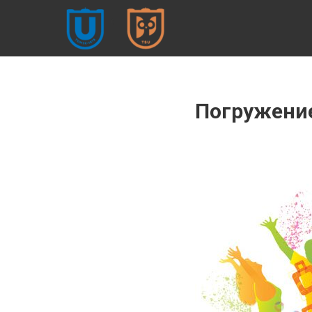
ФИЛОСОФСКИЙ
ФАКУЛЬТЕТ
ТГУ (ФСФ ТГУ)
Философский
Погружение
факультет |
Томский
государственный
университет