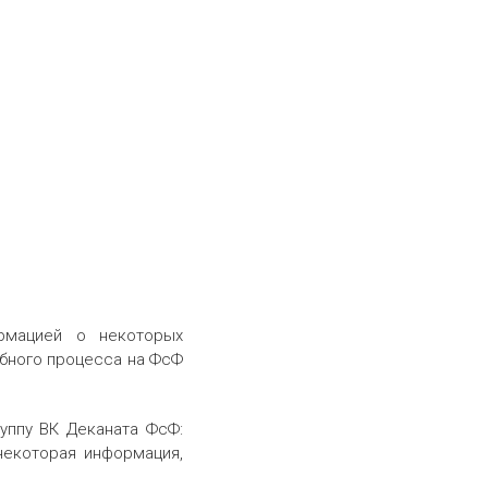
рмацией о некоторых
ебного процесса на ФсФ
уппу ВК Деканата ФсФ:
некоторая информация,