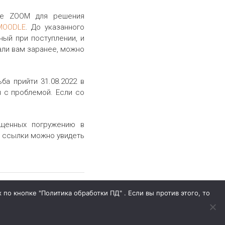
дке ZOOM для решения
MOODLE
. До указанного
ный при поступлении, и
лали вам заранее, можно
а прийти 31.08.2022 в
я с проблемой. Если со
ященных погружению в
и ссылки можно увидеть
по кнопке "Политика обработки ПД" . Если вы против этого, то
Направления подготовки
Профсоюз студентов